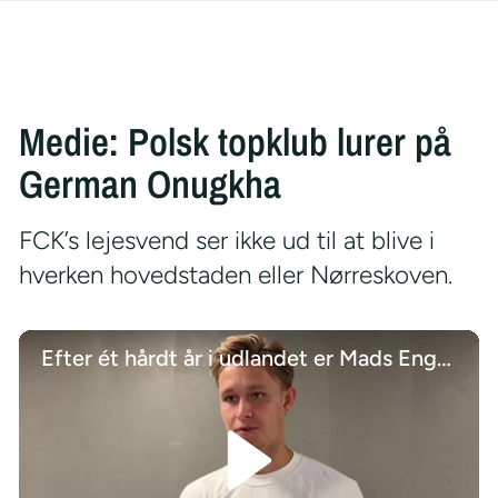
Medie: Polsk topklub lurer på
German Onugkha
FCK’s lejesvend ser ikke ud til at blive i
hverken hovedstaden eller Nørreskoven.
Efter ét hårdt år i udlandet er Mads Enggård hjemme i Danmark igen, og det har han haft brug for: