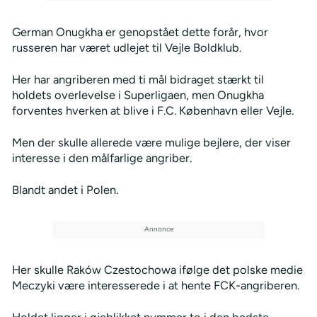
German Onugkha er genopstået dette forår, hvor
russeren har været udlejet til Vejle Boldklub.
Her har angriberen med ti mål bidraget stærkt til
holdets overlevelse i Superligaen, men Onugkha
forventes hverken at blive i F.C. København eller Vejle.
Men der skulle allerede være mulige bejlere, der viser
interesse i den målfarlige angriber.
Blandt andet i Polen.
Her skulle Raków Czestochowa ifølge det polske medie
Meczyki være interesserede i at hente FCK-angriberen.
Holdet ligger i øjeblikket nummer to i den bedste