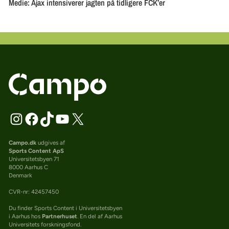
Campo.dk
udgives af
Sports Content ApS
Universitetsbyen 71
8000 Aarhus C
Denmark
CVR-nr: 42457450
Du finder Sports Content i Universitetsbyen
i Aarhus hos
Partnerhuset
. En del af Aarhus
Universitets forskningsfond.