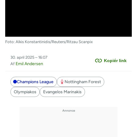
Foto: Alkis Konstantinidis/Reuters/Ritzau Scanpix
30. april 2025 – 16:07
Kopiér link
Emil Andersen
Af
Champions League
Nottingham Forest
Olympiakos
Evangelos Marinakis