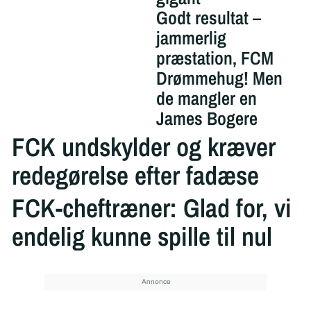
Godt resultat –
jammerlig
præstation, FCM
Drømmehug! Men
de mangler en
James Bogere
FCK undskylder og kræver
redegørelse efter fadæse
FCK-cheftræner: Glad for, vi
endelig kunne spille til nul