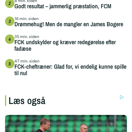
8 min. siden
Godt resultat – jammerlig præstation, FCM
16 min. siden
Drømmehug! Men de mangler en James Bogere
35 min. siden
FCK undskylder og kræver redegørelse efter
fadæse
47 min. siden
FCK-cheftræner: Glad for, vi endelig kunne spille
til nul