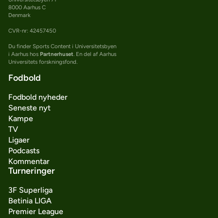
8000 Aarhus C
Denmark
CVR-nr: 42457450
Du finder Sports Content i Universitetsbyen
i Aarhus hos
Partnerhuset
. En del af Aarhus
Universitets forskningsfond.
Fodbold
Fodbold nyheder
Seneste nyt
Kampe
TV
Ligaer
Podcasts
Kommentar
Turneringer
3F Superliga
Betinia LIGA
Premier League