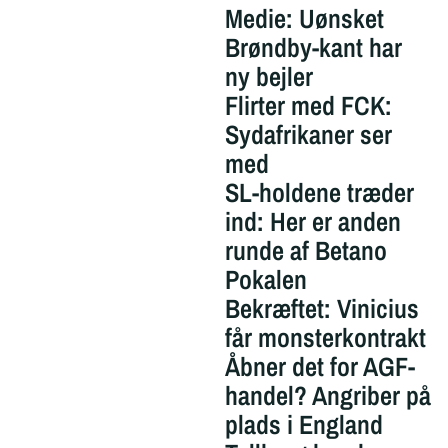
Medie: Uønsket
Brøndby-kant har
ny bejler
Flirter med FCK:
Sydafrikaner ser
med
SL-holdene træder
ind: Her er anden
runde af Betano
Pokalen
Bekræftet: Vinicius
får monsterkontrakt
Åbner det for AGF-
handel? Angriber på
plads i England