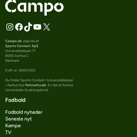
Campo.dk
udgives af
Sports Content ApS
Universitetsbyen 71
8000 Aarhus C
Denmark
CVR-nr: 42457450
Du finder Sports Content i Universitetsbyen
i Aarhus hos
Partnerhuset
. En del af Aarhus
Universitets forskningsfond.
Fodbold
Fodbold nyheder
Seneste nyt
Kampe
TV