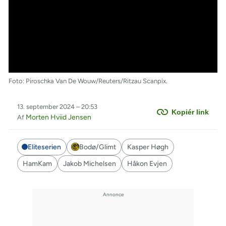
Foto: Piroschka Van De Wouw/Reuters/Ritzau Scanpix.
13. september 2024 – 20:53
Kopiér link
Morten Hviid Jensen
Af
Eliteserien
Bodø/Glimt
Kasper Høgh
HamKam
Jakob Michelsen
Håkon Evjen