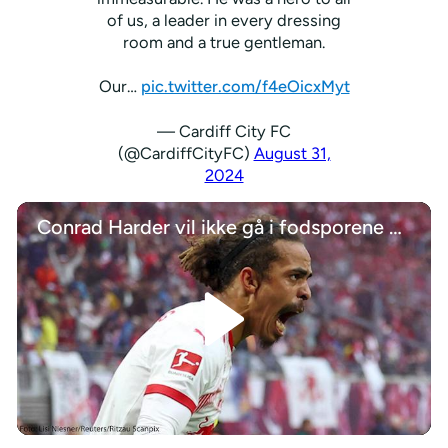
of us, a leader in every dressing
room and a true gentleman.
Our…
pic.twitter.com/f4eOicxMyt
— Cardiff City FC
(@CardiffCityFC)
August 31,
2024
Conrad Harder vil ikke gå i fodsporene på Yussuf Poulsen i Leipzig
/