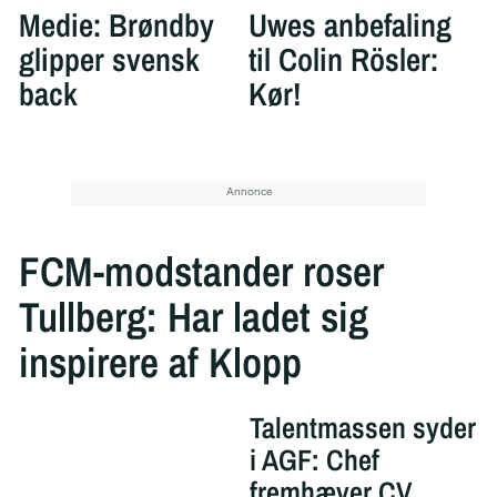
Medie: Brøndby
Uwes anbefaling
glipper svensk
til Colin Rösler:
back
Kør!
FCM-modstander roser
Tullberg: Har ladet sig
inspirere af Klopp
Talentmassen syder
i AGF: Chef
fremhæver CV