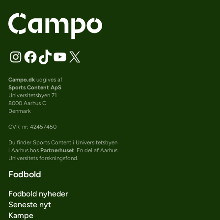
Campo.dk
udgives af
Sports Content ApS
Universitetsbyen 71
8000 Aarhus C
Denmark
CVR-nr: 42457450
Du finder Sports Content i Universitetsbyen
i Aarhus hos
Partnerhuset
. En del af Aarhus
Universitets forskningsfond.
Fodbold
Fodbold nyheder
Seneste nyt
Kampe