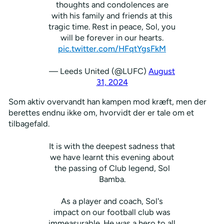
thoughts and condolences are
with his family and friends at this
tragic time. Rest in peace, Sol, you
will be forever in our hearts.
pic.twitter.com/HFqtYgsFkM
— Leeds United (@LUFC)
August
31, 2024
Som aktiv overvandt han kampen mod kræft, men der
berettes endnu ikke om, hvorvidt der er tale om et
tilbagefald.
It is with the deepest sadness that
we have learnt this evening about
the passing of Club legend, Sol
Bamba.
As a player and coach, Sol's
impact on our football club was
immeasurable. He was a hero to all