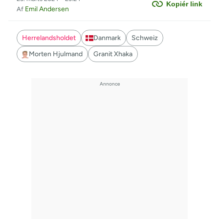
Kopiér link
Emil Andersen
Af
Herrelandsholdet
Danmark
Schweiz
Morten Hjulmand
Granit Xhaka