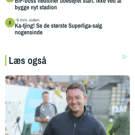
BIF-boss nedtoner ubesejret start: Ikke ved at
bygge nyt stadion
-6 min. siden
Ka-tjing! Se de største Superliga-salg
nogensinde