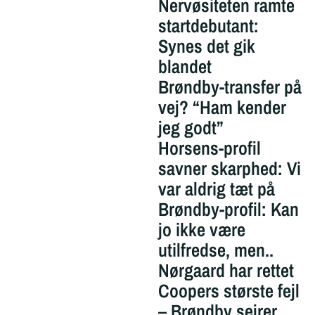
Nervøsiteten ramte
startdebutant:
Synes det gik
blandet
Brøndby-transfer på
vej? “Ham kender
jeg godt”
Horsens-profil
savner skarphed: Vi
var aldrig tæt på
Brøndby-profil: Kan
jo ikke være
utilfredse, men..
Nørgaard har rettet
Coopers største fejl
– Brøndby sejrer