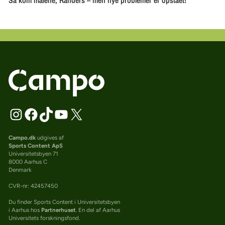
Campo.dk
udgives af
Sports Content ApS
Universitetsbyen 71
8000 Aarhus C
Denmark
CVR-nr: 42457450
Du finder Sports Content i Universitetsbyen
i Aarhus hos
Partnerhuset
. En del af Aarhus
Universitets forskningsfond.