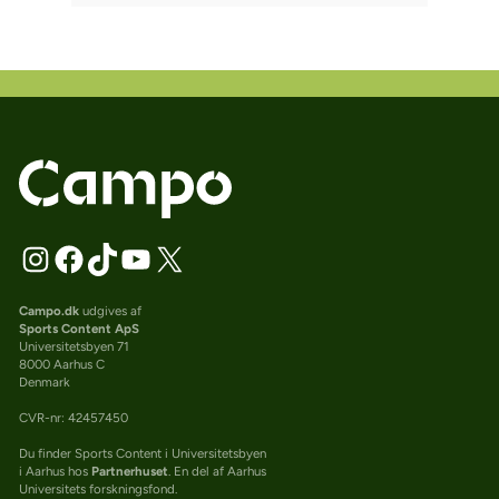
Campo.dk
udgives af
Sports Content ApS
Universitetsbyen 71
8000 Aarhus C
Denmark
CVR-nr: 42457450
Du finder Sports Content i Universitetsbyen
i Aarhus hos
Partnerhuset
. En del af Aarhus
Universitets forskningsfond.