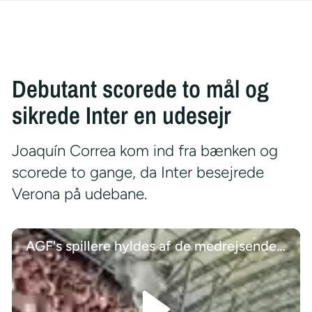
Debutant scorede to mål og
sikrede Inter en udesejr
Joaquín Correa kom ind fra bænken og
scorede to gange, da Inter besejrede
Verona på udebane.
AGF's spillere hyldes af de medrejsende tilhængere efter miraklet i Poznan