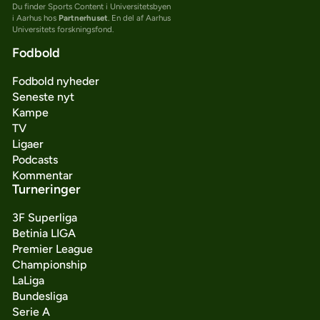
Du finder Sports Content i Universitetsbyen
i Aarhus hos
Partnerhuset
. En del af Aarhus
Universitets forskningsfond.
Fodbold
Fodbold nyheder
Seneste nyt
Kampe
TV
Ligaer
Podcasts
Kommentar
Turneringer
3F Superliga
Betinia LIGA
Premier League
Championship
LaLiga
Bundesliga
Serie A