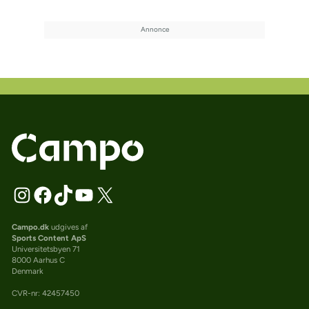
Campo.dk
udgives af
Sports Content ApS
Universitetsbyen 71
8000 Aarhus C
Denmark
CVR-nr: 42457450