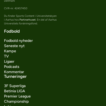
Denmark
CVR-nr: 42457450
Du finder Sports Content i Universitetsbyen
i Aarhus hos
Partnerhuset
. En del af Aarhus
Universitets forskningsfond.
Fodbold
Fodbold nyheder
Seneste nyt
Kampe
TV
Ligaer
Podcasts
Kommentar
Turneringer
3F Superliga
Betinia LIGA
Premier League
Championship