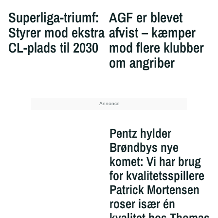
Superliga-triumf:
AGF er blevet
Styrer mod ekstra
afvist – kæmper
CL-plads til 2030
mod flere klubber
om angriber
Pentz hylder
Brøndbys nye
komet: Vi har brug
for kvalitetsspillere
Patrick Mortensen
roser især én
kvalitet hos Thomas