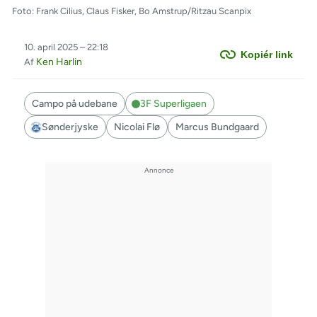
Foto: Frank Cilius, Claus Fisker, Bo Amstrup/Ritzau Scanpix
10. april 2025 – 22:18
Kopiér link
Ken Harlin
Af
Campo på udebane
3F Superligaen
Sønderjyske
Nicolai Flø
Marcus Bundgaard