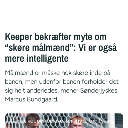
Keeper bekræfter myte om
“skøre målmænd”: Vi er også
mere intelligente
Målmænd er måske nok skøre inde på
banen, men udenfor banen forholder det
sig helt anderledes, mener Sønderjyskes
Marcus Bundgaard.
Dansk keeper bekræfter myte om "skøre målmænd": Vi er også mere intelligente