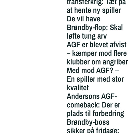
transferkrig: Tæt på
at hente ny spiller
De vil have
Brøndby-flop: Skal
løfte tung arv
AGF er blevet afvist
– kæmper mod flere
klubber om angriber
Med mod AGF? –
En spiller med stor
kvalitet
Andersons AGF-
comeback: Der er
plads til forbedring
Brøndby-boss
sikker på fridage: