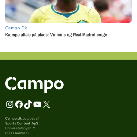
Campo.dk
udgives af
Sports Content ApS
Universitetsbyen 71
8000 Aarhus C