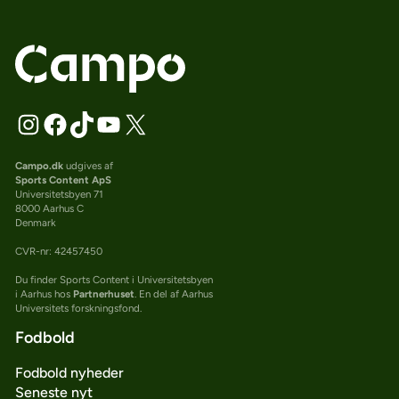
Campo.dk
udgives af
Sports Content ApS
Universitetsbyen 71
8000 Aarhus C
Denmark
CVR-nr: 42457450
Du finder Sports Content i Universitetsbyen
i Aarhus hos
Partnerhuset
. En del af Aarhus
Universitets forskningsfond.
Fodbold
Fodbold nyheder
Seneste nyt