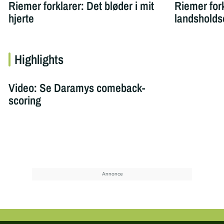
Riemer forklarer: Det bløder i mit
Riemer for
hjerte
landshold
Highlights
Video: Se Daramys comeback-
scoring