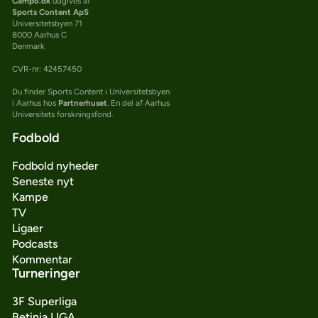
Campo.dk
udgives af
Sports Content ApS
Universitetsbyen 71
8000 Aarhus C
Denmark
CVR-nr: 42457450
Du finder Sports Content i Universitetsbyen
i Aarhus hos
Partnerhuset
. En del af Aarhus
Universitets forskningsfond.
Fodbold
Fodbold nyheder
Seneste nyt
Kampe
TV
Ligaer
Podcasts
Kommentar
Turneringer
3F Superliga
Betinia LIGA