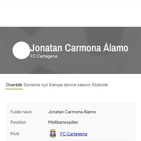
Jonatan Carmona Álamo
FC Cartagena
Overblik
Seneste nyt
Kampe denne sæson
Statistik
Fulde navn
Jonatan Carmona Álamo
Position
Midtbanespiller
Klub
FC Cartagena