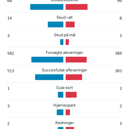
60
40
Skud i alt
14
8
Skud på mål
3
3
Forsøgte aleveringer
582
389
Succesfulde afleveringer
513
303
Gule kort
1
2
Hjørnespark
3
2
Redninger
2
3