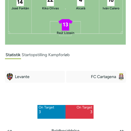
14
José Fontán
Kiko Olivas
Alcalá
Iván Calero
13
Raúl Lizoain
Statistik
Startopstilling
Kampforløb
Levante
FC Cartagena
Off Target
Off Target
8
5
On Target
On Target
Blocked
Blocked
3
3
3
1
Boldbesiddelse