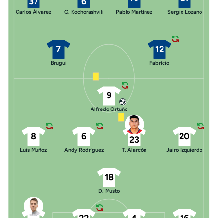
37
6
Carlos Álvarez
G. Kochorashvili
Pablo Martínez
Sergio Lozano
7
12
Brugui
Fabrício
9
Alfredo Ortuño
8
6
20
23
Luis Muñoz
Andy Rodríguez
T. Alarcón
Jairo Izquierdo
18
D. Musto
22
4
16