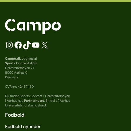
Campo.dk
udgives af
Sports Content ApS
Universitetsbyen 71
8000 Aarhus C
Denmark
CVR-nr: 42457450
Du finder Sports Content i Universitetsbyen
i Aarhus hos
Partnerhuset
. En del af Aarhus
Universitets forskningsfond.
Fodbold
Fodbold nyheder