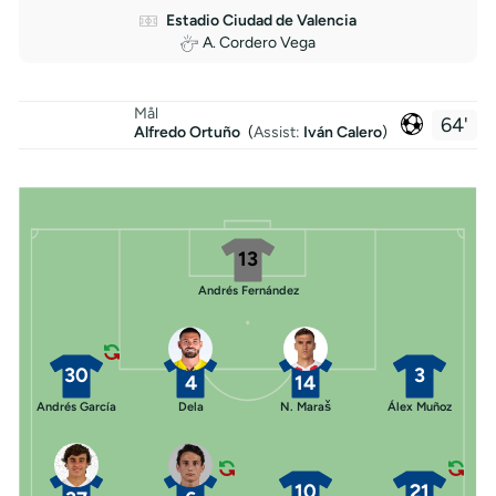
Estadio Ciudad de Valencia
A. Cordero Vega
Mål
64'
Alfredo Ortuño
(
Assist:
Iván Calero
)
13
Andrés Fernández
30
3
4
14
Andrés García
Dela
N. Maraš
Álex Muñoz
10
21