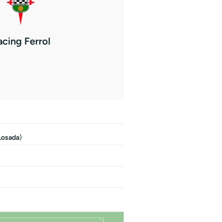
acing Ferrol
Losada
)