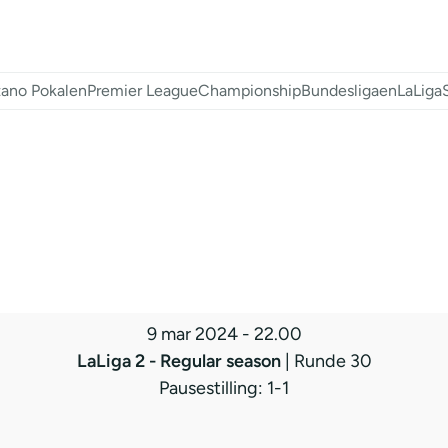
ano Pokalen
Premier League
Championship
Bundesligaen
LaLiga
9 mar 2024
-
22.00
LaLiga 2 - Regular season
| Runde 30
Pausestilling: 1-1