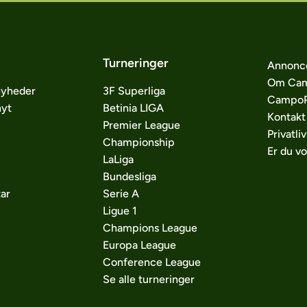
Turneringer
Annonc
Om Cam
nyheder
3F Superliga
CampoP
nyt
Betinia LIGA
Kontakt
Premier League
Privatliv
Championship
Er du v
LaLiga
Bundesliga
ar
Serie A
Ligue 1
Champions League
Europa League
Conference League
Se alle turneringer