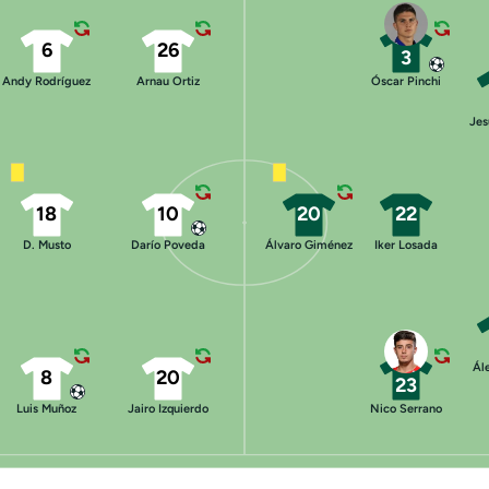
6
26
3
Andy Rodríguez
Arnau Ortiz
Óscar Pinchi
Jes
18
10
20
22
D. Musto
Darío Poveda
Álvaro Giménez
Iker Losada
Ál
8
20
23
Luis Muñoz
Jairo Izquierdo
Nico Serrano