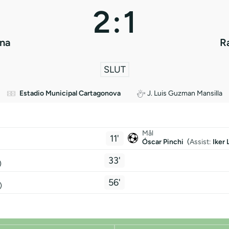
2
:
1
na
R
SLUT
Estadio Municipal Cartagonova
J. Luis Guzman Mansilla
Mål
11'
Óscar Pinchi
(
Assist:
Iker 
33'
)
56'
)