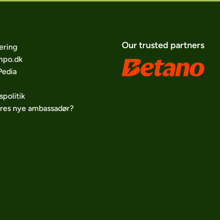
Our trusted partners
ering
po.dk
edia
spolitik
ores nye ambassadør?