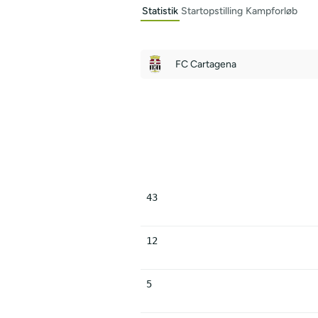
Statistik
Startopstilling
Kampforløb
FC Cartagena
43
12
5