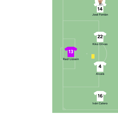
14
José Fontán
22
Kiko Olivas
13
Raúl Lizoain
4
Alcalá
16
Iván Calero