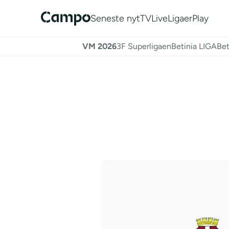
Seneste nyt
TV
Live
Ligaer
Play
VM 2026
3F Superligaen
Betinia LIGA
Bet