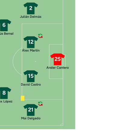
2
Julián Delmás
6
ús Bernal
12
Álex Martín
25
Ander Cantero
15
David Castro
8
ex López
21
Moi Delgado