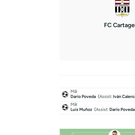
FC Cartage
Mål
Darío Poveda
(
Assist
:
Iván Calero
Mål
Luis Muñoz
(
Assist
:
Darío Poveda