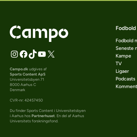
Fodbold
Fodbold 
Seneste 
Kampe
TV
Campo.dk
udgives af
Ligaer
Sports Content ApS
Podcasts
Universitetsbyen 71
8000 Aarhus C
Komment
Denmark
CVR-nr: 42457450
Du finder Sports Content i Universitetsbyen
i Aarhus hos
Partnerhuset
. En del af Aarhus
Universitets forskningsfond.