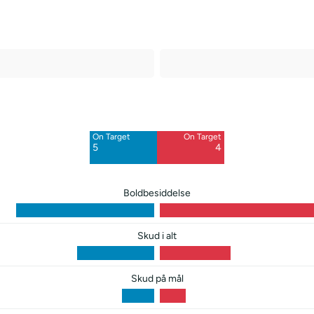
Off Target
Off Target
5
7
On Target
On Target
Blocked
Blocked
5
4
2
3
Boldbesiddelse
Skud i alt
Skud på mål