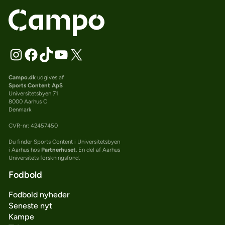
Campo.dk
udgives af
Sports Content ApS
Universitetsbyen 71
8000 Aarhus C
Denmark
CVR-nr: 42457450
Du finder Sports Content i Universitetsbyen
i Aarhus hos
Partnerhuset
. En del af Aarhus
Universitets forskningsfond.
Fodbold
Fodbold nyheder
Seneste nyt
Kampe