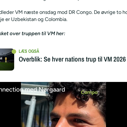
ndleder VM næste onsdag mod DR Congo. De øvrige to ho
lje er Uzbekistan og Colombia.
kket over truppen til VM her:
Overblik: Se hver nations trup til VM 2026
nnection med Nørgaard