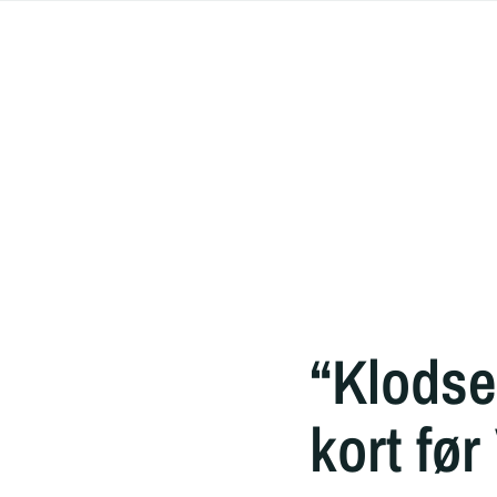
“Klodse
kort fø