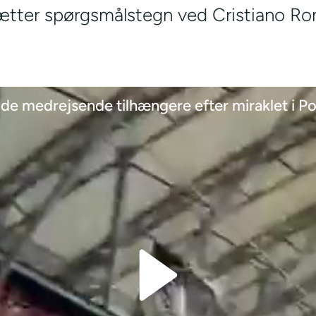
ætter spørgsmålstegn ved Cristiano Ro
f de medrejsende tilhængere efter miraklet i P