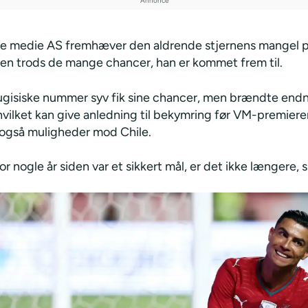
e medie AS fremhæver den aldrende stjernens mangel på
n trods de mange chancer, han er kommet frem til.
ugisiske nummer syv fik sine chancer, men brændte end
 hvilket kan give anledning til bekymring før VM-premier
også muligheder mod Chile.
for nogle år siden var et sikkert mål, er det ikke længere, s