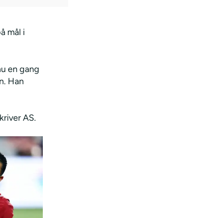
 mål i
nu en gang
en. Han
kriver AS.