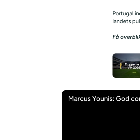
Portugal i
landets pu
Få overbli
Marcus Younis: God co