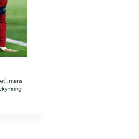
et', mens
 bekymring