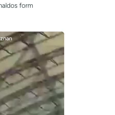
naldos form
oznan