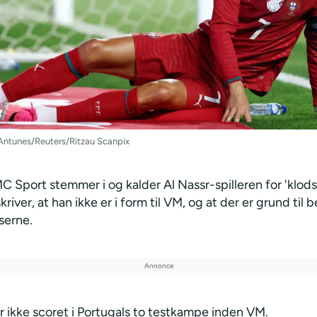
Antunes/Reuters/Ritzau Scanpix
 Sport stemmer i og kalder Al Nassr-spilleren for 'klods
skriver, at han ikke er i form til VM, og at der er grund til
serne.
r ikke scoret i Portugals to testkampe inden VM.