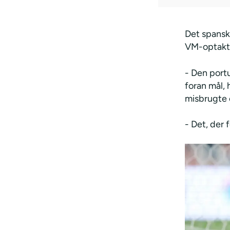
Det spansk
VM-optakte
- Den port
foran mål,
misbrugte 
- Det, der 