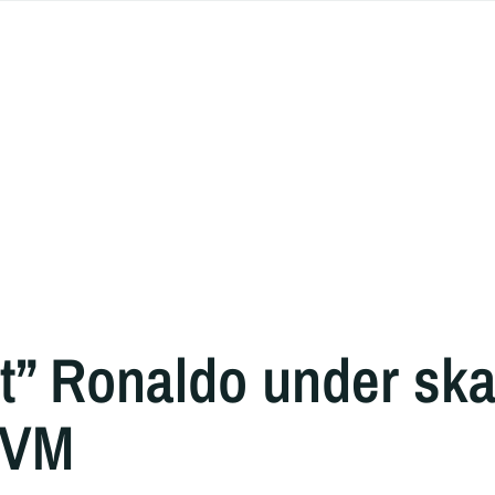
t” Ronaldo under skar
r VM