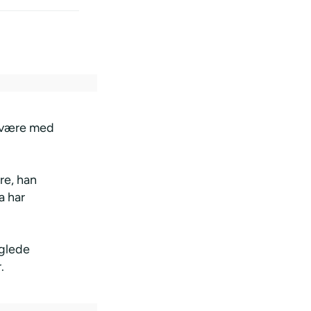
g være med
re, han
a har
glede
.