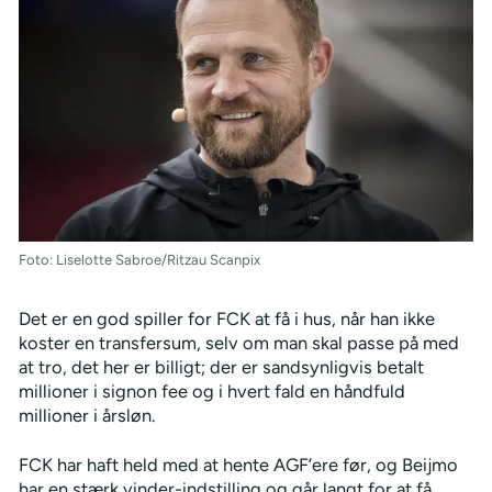
Foto: Liselotte Sabroe/Ritzau Scanpix
Det er en god spiller for FCK at få i hus, når han ikke
koster en transfersum, selv om man skal passe på med
at tro, det her er billigt; der er sandsynligvis betalt
millioner i signon fee og i hvert fald en håndfuld
millioner i årsløn.
FCK har haft held med at hente AGF’ere før, og Beijmo
har en stærk vinder-indstilling og går langt for at få