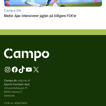
Campo.dk
udgives af
Sports Content ApS
Universitetsbyen 71
8000 Aarhus C
Denmark
CVR-nr: 42457450