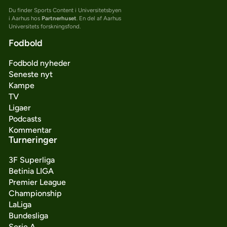
Du finder Sports Content i Universitetsbyen
i Aarhus hos
Partnerhuset
. En del af Aarhus
Universitets forskningsfond.
Fodbold
Fodbold nyheder
Seneste nyt
Kampe
TV
Ligaer
Podcasts
Kommentar
Turneringer
3F Superliga
Betinia LIGA
Premier League
Championship
LaLiga
Bundesliga
Serie A