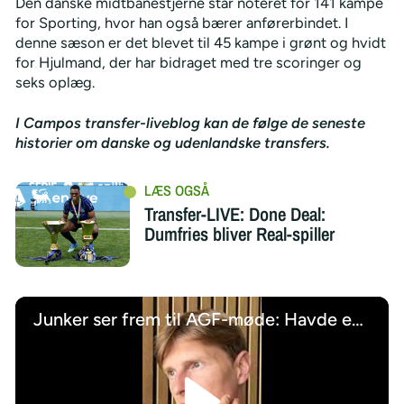
Den danske midtbanestjerne står noteret for 141 kampe
for Sporting, hvor han også bærer anførerbindet. I
denne sæson er det blevet til 45 kampe i grønt og hvidt
for Hjulmand, der har bidraget med tre scoringer og
seks oplæg.
I Campos transfer-liveblog kan de følge de seneste
historier om danske og udenlandske transfers.
Transfer-LIVE: Done Deal:
Dumfries bliver Real-spiller
Junker ser frem til AGF-møde: Havde en sindssygt god tid