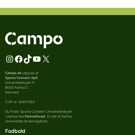
Campo.dk
udgives af
Sports Content ApS
Universitetsbyen 71
8000 Aarhus C
Denmark
CVR-nr: 42457450
Du finder Sports Content i Universitetsbyen
i Aarhus hos
Partnerhuset
. En del af Aarhus
Universitets forskningsfond.
Fodbold