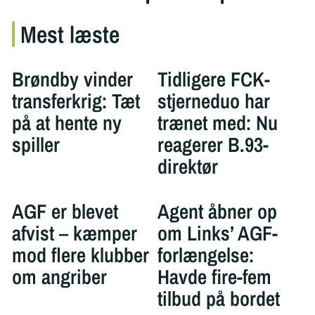
Mest læste
Brøndby vinder
Tidligere FCK-
transferkrig: Tæt
stjerneduo har
på at hente ny
trænet med: Nu
spiller
reagerer B.93-
direktør
AGF er blevet
Agent åbner op
afvist – kæmper
om Links’ AGF-
mod flere klubber
forlængelse:
om angriber
Havde fire-fem
tilbud på bordet