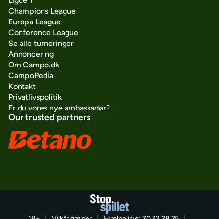
Ligue 1
Champions League
Europa League
Conference League
Se alle turneringer
Annoncering
Om Campo.dk
CampoPedia
Kontakt
Privatlivspolitik
Er du vores nye ambassadør?
Our trusted partners
18+
|
Vilkår gælder
|
Hjælpelinje:
70 22 28 25
|