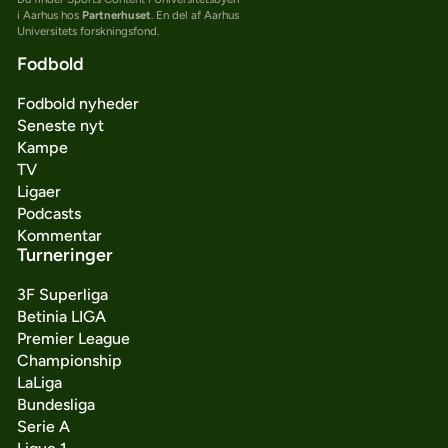
i Aarhus hos
Partnerhuset
. En del af Aarhus
Universitets forskningsfond.
Fodbold
Fodbold nyheder
Seneste nyt
Kampe
TV
Ligaer
Podcasts
Kommentar
Turneringer
3F Superliga
Betinia LIGA
Premier League
Championship
LaLiga
Bundesliga
Serie A