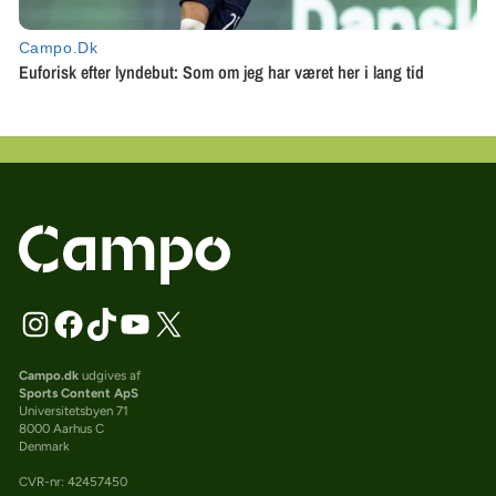
Campo.dk
udgives af
Sports Content ApS
Universitetsbyen 71
8000 Aarhus C
Denmark
CVR-nr: 42457450