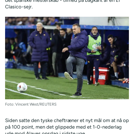
Clasico-sejr.
Foto: Vincent West/REUTERS
Siden satte den tyske cheftræner et nyt mål om at nå op
på 100 point, men det glippede med et 1-0-nederlag
ude mod Alaves onsdag i sidste uge.