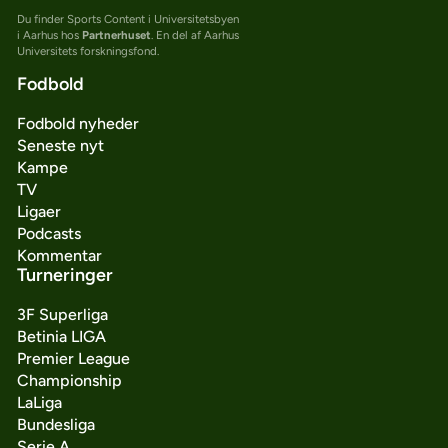
Du finder Sports Content i Universitetsbyen
i Aarhus hos
Partnerhuset
. En del af Aarhus
Universitets forskningsfond.
Fodbold
Fodbold nyheder
Seneste nyt
Kampe
TV
Ligaer
Podcasts
Kommentar
Turneringer
3F Superliga
Betinia LIGA
Premier League
Championship
LaLiga
Bundesliga
Serie A