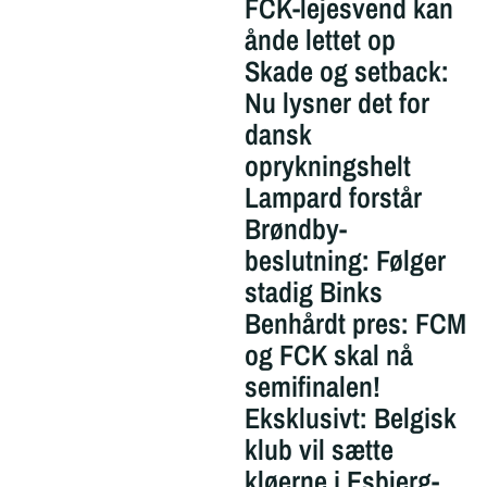
FCK-lejesvend kan
ånde lettet op
Skade og setback:
Nu lysner det for
dansk
oprykningshelt
Lampard forstår
Brøndby-
beslutning: Følger
stadig Binks
Benhårdt pres: FCM
og FCK skal nå
semifinalen!
Eksklusivt: Belgisk
klub vil sætte
kløerne i Esbjerg-