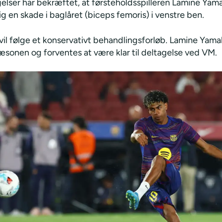
elser har bekræftet, at førsteholdsspilleren Lamine Yama
g en skade i baglåret (biceps femoris) i venstre ben.
 vil følge et konservativt behandlingsforløb. Lamine Yamal
æsonen og forventes at være klar til deltagelse ved VM.