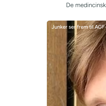
De medincinske
Junker ser frem til AG