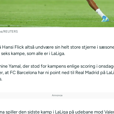
Gea/REUTERS
Hansi Flick altså undvære sin helt store stjerne i sæson
seks kampe, som alle er i LaLiga.
ine Yamal, der stod for kampens enlige scoring i onsdage
, at FC Barcelona har ni point ned til Real Madrid på LaL
s.
na spiller den sidste kamp i LaLiga på udebane mod Vale