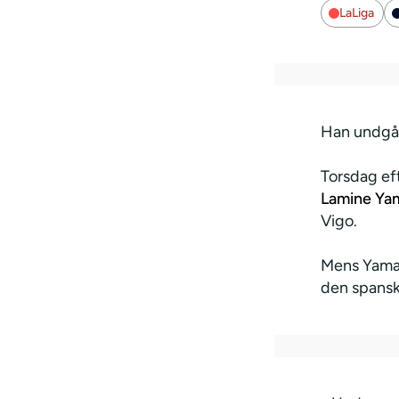
LaLiga
Han undgår
Torsdag ef
Lamine Ya
Vigo.
Mens Yamal
den spansk