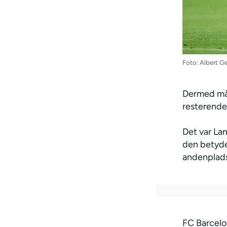
Foto: Albert 
Dermed må 
resterende 
Det var Lam
den betyder
andenplad
FC Barcelo