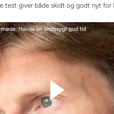
 test giver både skidt og godt nyt for
F-møde: Havde en sindssygt god tid