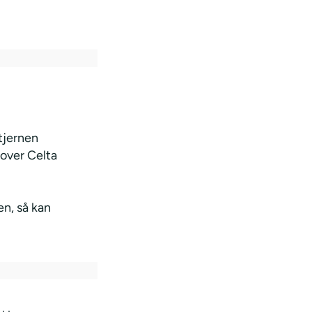
tjernen
 over Celta
n, så kan