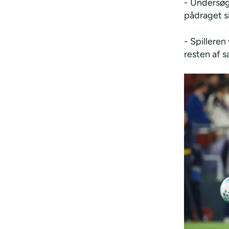
- Undersøg
pådraget si
- Spilleren
resten af s