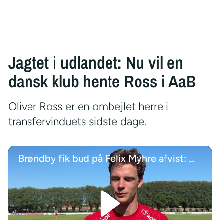
Jagtet i udlandet: Nu vil en
dansk klub hente Ross i AaB
Oliver Ross er en ombejlet herre i
transfervinduets sidste dage.
Brøndby fik bud på Felix Myhre afvist: Måtte jeg acceptere