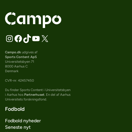
Campo.dk
udgives af
Sports Content ApS
Universitetsbyen 71
8000 Aarhus C
Denmark
CVR-nr: 42457450
Du finder Sports Content i Universitetsbyen
i Aarhus hos
Partnerhuset
. En del af Aarhus
Universitets forskningsfond.
Fodbold
Fodbold nyheder
Seneste nyt