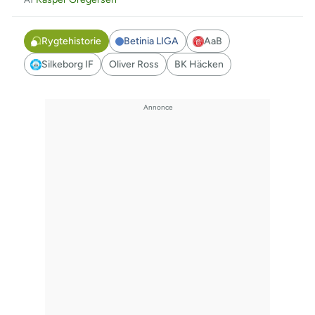
Rygtehistorie
Betinia LIGA
AaB
Silkeborg IF
Oliver Ross
BK Häcken