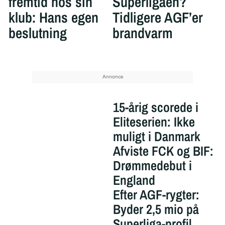
fremtid hos sin
Superligaen?
klub: Hans egen
Tidligere AGF’er
beslutning
brandvarm
15-årig scorede i
Eliteserien: Ikke
muligt i Danmark
Afviste FCK og BIF:
Drømmedebut i
England
Efter AGF-rygter:
Byder 2,5 mio på
Superliga-profil