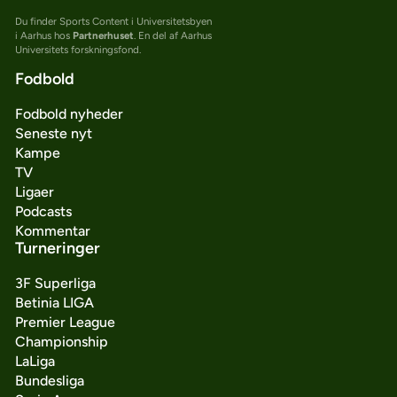
Du finder Sports Content i Universitetsbyen
i Aarhus hos
Partnerhuset
. En del af Aarhus
Universitets forskningsfond.
Fodbold
Fodbold nyheder
Seneste nyt
Kampe
TV
Ligaer
Podcasts
Kommentar
Turneringer
3F Superliga
Betinia LIGA
Premier League
Championship
LaLiga
Bundesliga