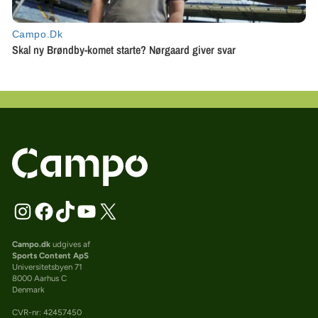
Campo.dk
udgives af
Sports Content ApS
Universitetsbyen 71
8000 Aarhus C
Denmark
CVR-nr: 42457450