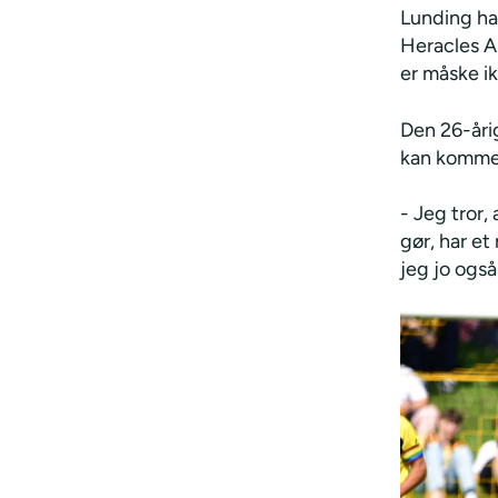
Lunding ha
Heracles A
er måske ik
Den 26-årig
kan komme p
- Jeg tror,
gør, har e
jeg jo også