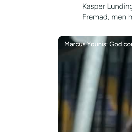
Kasper Lunding
Fremad, men ha
Marcus Younis: God co