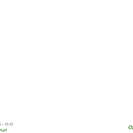
 – 15:10
faff