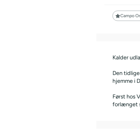
Campo Ori
Kalder udl
Den tidlig
hjemme i 
Først hos 
forlænget s