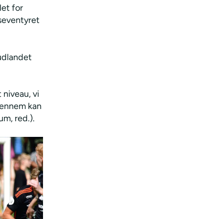
et for
seventyret
 udlandet
 niveau, vi
igennem kan
um, red.).