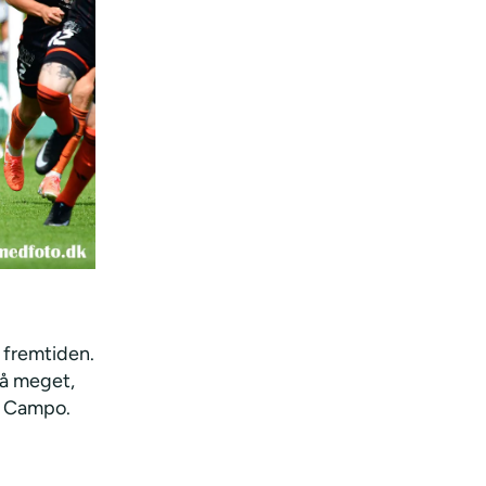
i fremtiden.
så meget,
il Campo.