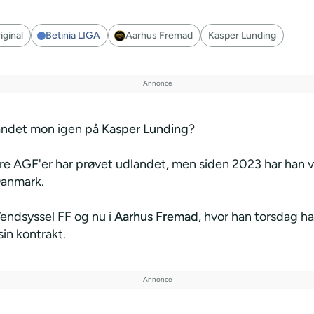
ginal
Betinia LIGA
Aarhus Fremad
Kasper Lunding
andet mon igen på
Kasper Lunding
?
ere AGF'er har prøvet udlandet, men siden 2023 har han 
Danmark.
Vendsyssel FF og nu i
Aarhus Fremad
, hvor han torsdag ha
in kontrakt.