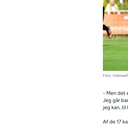
Foto: Vildmedf
- Men det e
Jeg går ba
jeg kan, ti
Af de 17 ka