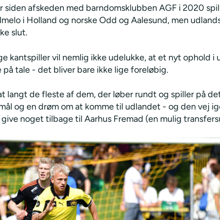
r siden afskeden med barndomsklubben AGF i 2020 spill
lmelo i Holland og norske Odd og Aalesund, men udland
ke slut.
e kantspiller vil nemlig ikke udelukke, at et nyt ophold i
å tale - det bliver bare ikke lige foreløbig.
 at langt de fleste af dem, der løber rundt og spiller på det
t mål og en drøm om at komme til udlandet - og den vej 
 give noget tilbage til Aarhus Fremad (en mulig transfers