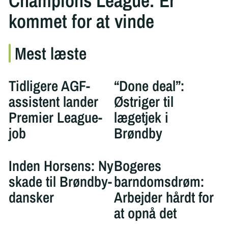
Champions League: Er
kommet for at vinde
Mest læste
Tidligere AGF-
“Done deal”:
assistent lander
Østriger til
Premier League-
lægetjek i
job
Brøndby
Inden Horsens: Ny
Bogeres
skade til Brøndby-
barndomsdrøm:
dansker
Arbejder hårdt for
at opnå det