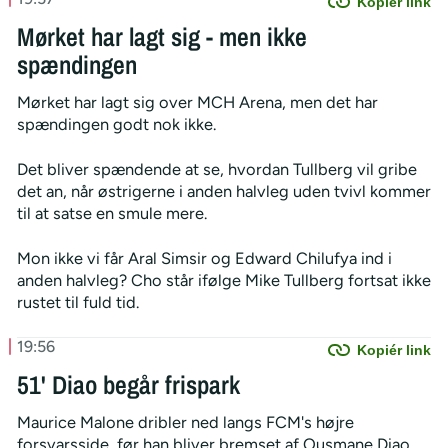
Kopiér link
Mørket har lagt sig - men ikke
spændingen
Mørket har lagt sig over MCH Arena, men det har
spændingen godt nok ikke.
Det bliver spændende at se, hvordan Tullberg vil gribe
det an, når østrigerne i anden halvleg uden tvivl kommer
til at satse en smule mere.
Mon ikke vi får Aral Simsir og Edward Chilufya ind i
anden halvleg? Cho står ifølge Mike Tullberg fortsat ikke
rustet til fuld tid.
19:56
Kopiér link
51' Diao begår frispark
Maurice Malone dribler ned langs FCM's højre
forsvarsside, før han bliver bremset af Ousmane Diao,