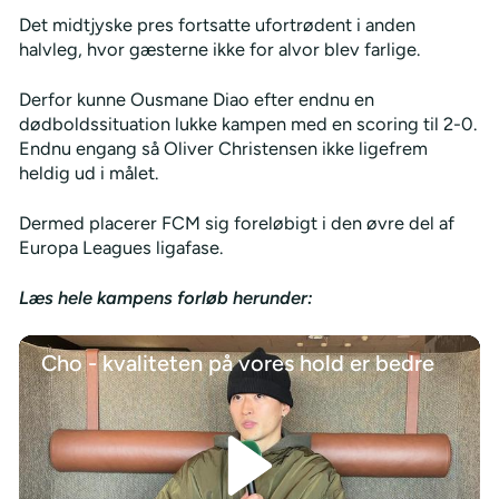
Det midtjyske pres fortsatte ufortrødent i anden
halvleg, hvor gæsterne ikke for alvor blev farlige.
Derfor kunne Ousmane Diao efter endnu en
dødboldssituation lukke kampen med en scoring til 2-0.
Endnu engang så Oliver Christensen ikke ligefrem
heldig ud i målet.
Dermed placerer FCM sig foreløbigt i den øvre del af
Europa Leagues ligafase.
Læs hele kampens forløb herunder:
Cho - kvaliteten på vores hold er bedre