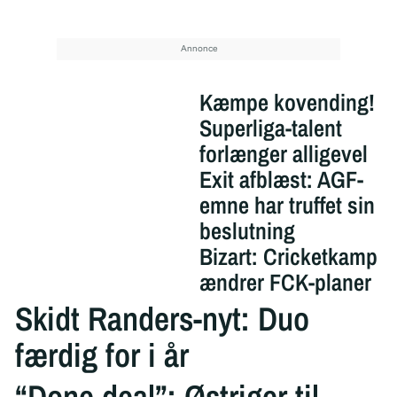
Kæmpe kovending!
Superliga-talent
forlænger alligevel
Exit afblæst: AGF-
emne har truffet sin
beslutning
Bizart: Cricketkamp
ændrer FCK-planer
Skidt Randers-nyt: Duo
færdig for i år
“Done deal”: Østriger til