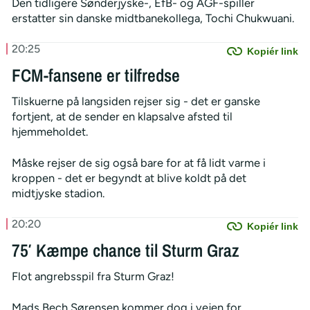
Den tidligere Sønderjyske-, EfB- og AGF-spiller
erstatter sin danske midtbanekollega, Tochi Chukwuani.
20:25
Kopiér link
FCM-fansene er tilfredse
Tilskuerne på langsiden rejser sig - det er ganske
fortjent, at de sender en klapsalve afsted til
hjemmeholdet.
Måske rejser de sig også bare for at få lidt varme i
kroppen - det er begyndt at blive koldt på det
midtjyske stadion.
20:20
Kopiér link
75′ Kæmpe chance til Sturm Graz
Flot angrebsspil fra Sturm Graz!
Mads Bech Sørensen kommer dog i vejen for