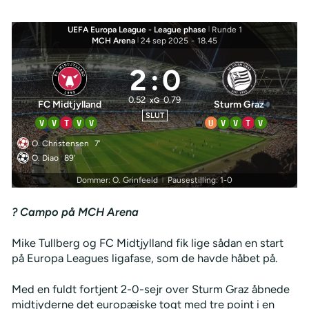
UEFA Europa League - League phase
|
Runde 1
MCH Arena
|
24 sep 2025
-
18.45
2
:
0
0.52
0.79
xG
FC Midtjylland
Sturm Graz
SLUT
V
V
T
V
V
U
V
V
T
V
O. Christensen
7'
O. Diao
89'
Dommer: O. Grinfeeld
Pausestilling: 1-0
|
? Campo på MCH Arena
Mike Tullberg og FC Midtjylland fik lige sådan en start
på Europa Leagues ligafase, som de havde håbet på.
Med en fuldt fortjent 2-0-sejr over Sturm Graz åbnede
midtjyderne det europæiske togt med tre point i en