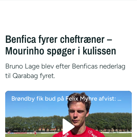
Benfica fyrer cheftræner –
Mourinho spøger i kulissen
Bruno Lage blev efter Benficas nederlag
til Qarabag fyret.
Brøndby fik bud på Felix Myhre afvist: Måtte jeg acceptere