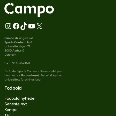
Campo.dk
udgives af
Sports Content ApS
Universitetsbyen 71
8000 Aarhus C
Denmark
CVR-nr: 42457450
Du finder Sports Content i Universitetsbyen
i Aarhus hos
Partnerhuset
. En del af Aarhus
Universitets forskningsfond.
Fodbold
Fodbold nyheder
Seneste nyt
Kampe
TV