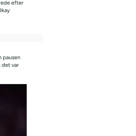
rede efter
Okay
n pausen
 det var