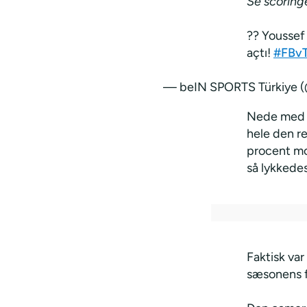
Se scoring
?? Youssef 
açtı!
#FBv
— beIN SPORTS Türkiye
Nede med b
hele den r
procent mo
så lykkede
Faktisk var
sæsonens fø