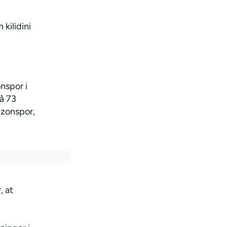
kilidini
nspor i
å 73
bzonspor,
, at