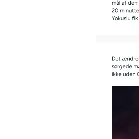
mål af den 
20 minutter
Yokuslu fik
Det ændred
sørgede ma
ikke uden 