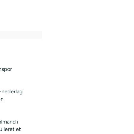
nspor
0-nederlag
en
ålmand i
ulleret et