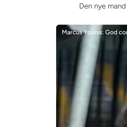
Den nye mand i
Marcus Younis: God co