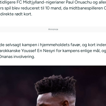
tidligere FC Midtjylland-nigerianer Paul Onuachu og alle
s spil blev reduceret til 10 mand, da midtbanespilleren 
 direkte rødt kort.
e selvsagt kampen i hjemmeholdets favør, og kort inde
rokkanske Youssef En Nesyri for kampens enlige mål, og
Onanas involvering.