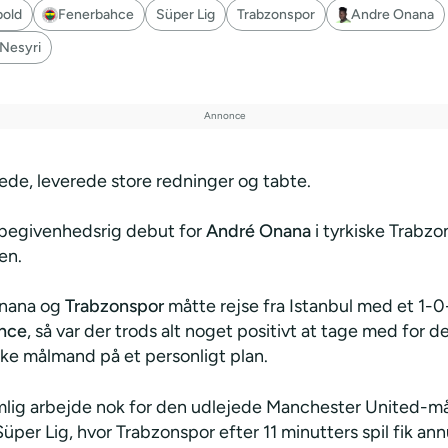
bold
Fenerbahce
Süper Lig
Trabzonspor
Andre Onana
Nesyri
de, leverede store redninger og tabte.
 begivenhedsrig debut for
André Onana
i tyrkiske Trabzo
en.
nana og
Trabzonspor
måtte rejse fra Istanbul med et 1-
hce
, så var der trods alt noget positivt at tage med for d
e målmand på et personligt plan.
mlig arbejde nok for den udlejede Manchester United-m
üper Lig, hvor Trabzonspor efter 11 minutters spil fik ann