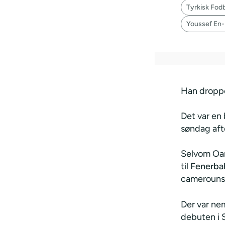
Tyrkisk Fod
Youssef En-
Han droppe
Det var en
søndag aft
Selvom Oa
til
Fenerba
camerounsk
Der var ne
debuten i S