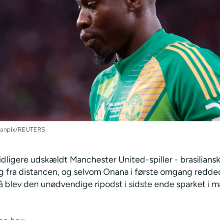
Scanpix/REUTERS
dligere udskældt Manchester United-spiller - brasiliansk
ig fra distancen, og selvom Onana i første omgang redd
å blev den unødvendige ripodst i sidste ende sparket i m