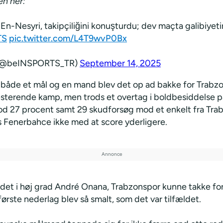
en her:
En-Nesyri, takipçiliğini konuşturdu; dev maçta galibiyetin 
TS
pic.twitter.com/L4T9wvP0Bx
 (@beINSPORTS_TR)
September 14, 2025
åde et mål og en mand blev det op ad bakke for Trabzo
esterende kamp, men trods et overtag i boldbesiddelse p
d 27 procent samt 29 skudforsøg mod et enkelt fra Tra
s Fenerbahce ikke med at score yderligere.
 det i høj grad André Onana, Trabzonspor kunne takke for
rste nederlag blev så smalt, som det var tilfældet.