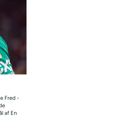
e Fred -
ede
ål af En