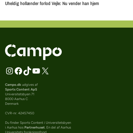
Campo.dk
udgives af
Sports Content ApS
Universitetsbyen 71
8000 Aarhus C
Denmark
CVR-nr: 42457450
Du finder Sports Content i Universitetsbyen
i Aarhus hos
Partnerhuset
. En del af Aarhus
Universitets forskningsfond.