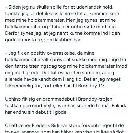
- Siden jeg nu skulle spille for et udenlandsk hold,
tænkte jeg, at det ikke ville være let at kommunikere
med mine holdkammerater. Men jeg synes, at mine
holdkammerater og staben er rigtig søde mod mig.
Derfor synes jeg, at jeg nemt kunne komme ind i den
gode atmosfære, som klubben har.
- Jeg fik en positiv overraskelse, da mine
holdkammerater ville prøve at snakke med mig. Lige fra
den første træningsdag tog mine holdkammerater imod
mig med glæde. Det føltes næsten som om, at jeg
allerede havde kendt dem i lang tid. Det er jeg meget
taknemmelig for, fortæller han til Brøndby TV.
Uchino fik sig en drømmedebut i Brøndby-trøjen i
testkampen mod Vejle, hvor han scorede to mål. Fukuda
har endnu sin debut til gode.
Cheftræner Frederik Birk har store forventninger til de
to nye japanere, som han håber kan vise sig lige så flot