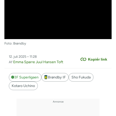
Foto: Brøndby
12. juli 2025 – 11:28
Kopiér link
Emma Sparre Juul Hansen Toft
Af
3F Superligaen
Brøndby IF
Sho Fukuda
Kotaro Uchino