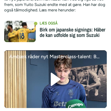
frem, som Yuito Suzuki endte med at gøre. Han har dog
også tålmodighed. Læs mere herunder:
Birk om japanske signings: Håber
de kan udfolde sig som Suzuki
Ambæk råder nyt Masterclass-talent: Begge ben på jorden
/