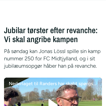
Jubilar tørster efter revanche:
Vi skal angribe kampen
På søndag kan Jonas Lössl spille sin kamp
nummer 250 for FC Midtjylland, og i sit
jubilæumsopgør håber han på revanche.
Nederlaget til Randers har skabt spørgsmål i FC Midtjylland