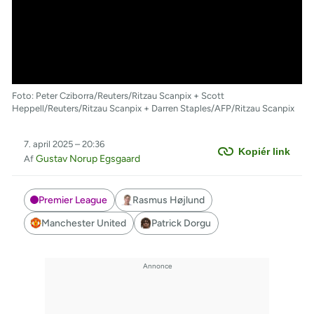
Foto: Peter Cziborra/Reuters/Ritzau Scanpix + Scott
Heppell/Reuters/Ritzau Scanpix + Darren Staples/AFP/Ritzau Scanpix
7. april 2025 – 20:36
Kopiér link
Gustav Norup Egsgaard
Af
Premier League
Rasmus Højlund
Manchester United
Patrick Dorgu