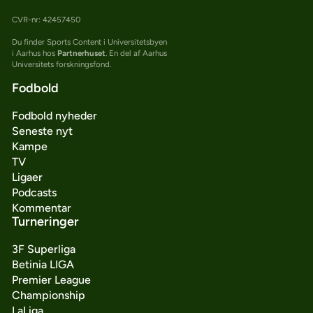
CVR-nr: 42457450
Du finder Sports Content i Universitetsbyen
i Aarhus hos
Partnerhuset
. En del af Aarhus
Universitets forskningsfond.
Fodbold
Fodbold nyheder
Seneste nyt
Kampe
TV
Ligaer
Podcasts
Kommentar
Turneringer
3F Superliga
Betinia LIGA
Premier League
Championship
LaLiga