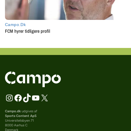
Campo.dk
udgives af
Sports Content ApS
Universitetsbyen 71
8000 Aarhus C
Denmark