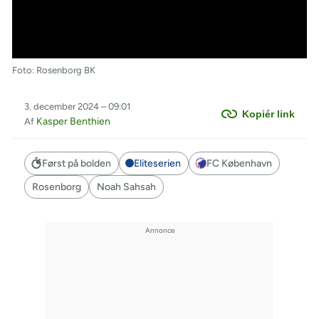
Foto: Rosenborg BK
3. december 2024 – 09:01
Kopiér link
Kasper Benthien
Af
Først på bolden
Eliteserien
FC København
Rosenborg
Noah Sahsah