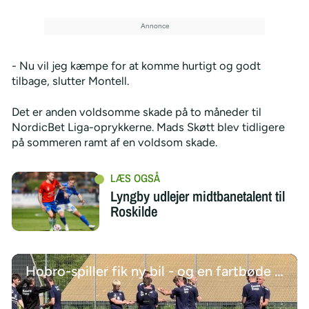
- Nu vil jeg kæmpe for at komme hurtigt og godt
tilbage, slutter Montell.
Det er anden voldsomme skade på to måneder til
NordicBet Liga-oprykkerne. Mads Skøtt blev tidligere
på sommeren ramt af en voldsom skade.
Lyngby udlejer midtbanetalent til
Roskilde
Hobro-spiller fik ny bil - og en fartbøde kort efter - Campo på udebane