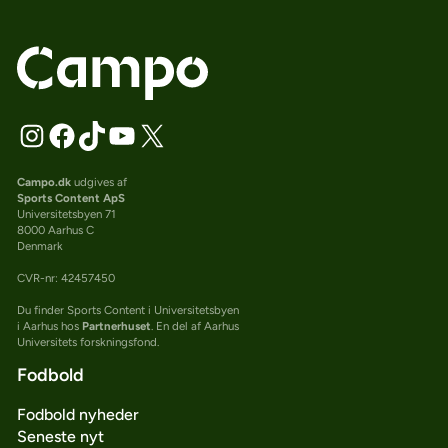
Campo.dk
udgives af
Sports Content ApS
Universitetsbyen 71
8000 Aarhus C
Denmark
CVR-nr: 42457450
Du finder Sports Content i Universitetsbyen
i Aarhus hos
Partnerhuset
. En del af Aarhus
Universitets forskningsfond.
Fodbold
Fodbold nyheder
Seneste nyt