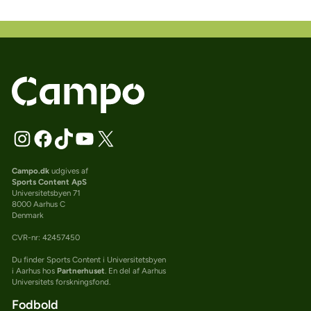
Campo.dk
udgives af
Sports Content ApS
Universitetsbyen 71
8000 Aarhus C
Denmark
CVR-nr: 42457450
Du finder Sports Content i Universitetsbyen
i Aarhus hos
Partnerhuset
. En del af Aarhus
Universitets forskningsfond.
Fodbold