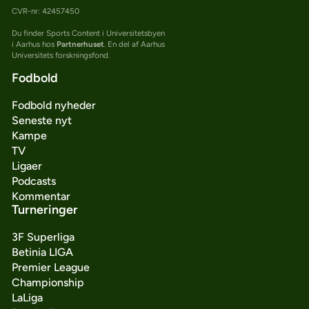
CVR-nr: 42457450
Du finder Sports Content i Universitetsbyen
i Aarhus hos
Partnerhuset
. En del af Aarhus
Universitets forskningsfond.
Fodbold
Fodbold nyheder
Seneste nyt
Kampe
TV
Ligaer
Podcasts
Kommentar
Turneringer
3F Superliga
Betinia LIGA
Premier League
Championship
LaLiga