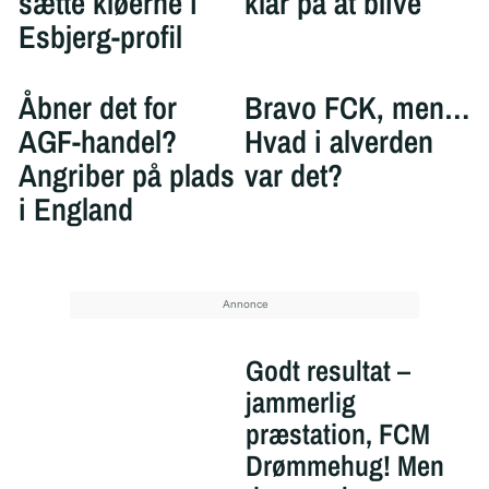
sætte kløerne i
klar på at blive
Esbjerg-profil
Åbner det for
Bravo FCK, men…
AGF-handel?
Hvad i alverden
Angriber på plads
var det?
i England
Godt resultat –
jammerlig
præstation, FCM
Drømmehug! Men