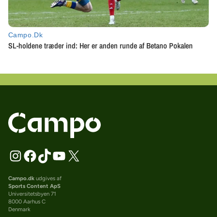
Campo.dk
udgives af
Sports Content ApS
Universitetsbyen 71
8000 Aarhus C
Denmark