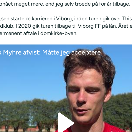
pnået meget mere, end jeg selv troede på for år tilbage, 
sen startede karrieren i Viborg, inden turen gik over Thi
oldklub. I 2020 gik turen tilbage til Viborg FF på lån. Året 
permanent aftale i domkirke-byen.
x Myhre afvist: Måtte jeg acceptere