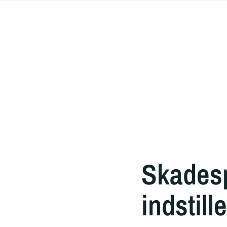
Skadesp
indstill