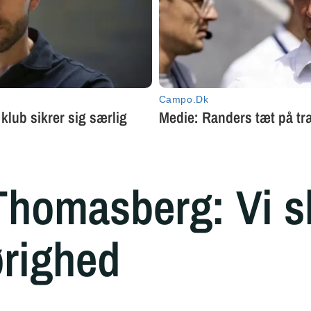
homasberg: Vi sk
righed