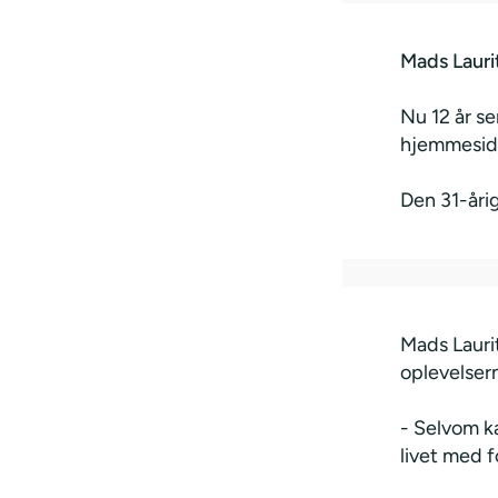
Mads Lauri
Nu 12 år s
hjemmeside
Den 31-åri
Mads Laurit
oplevelsern
- Selvom ka
livet med f