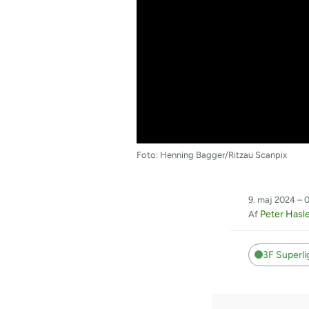
Foto: Henning Bagger/Ritzau Scanpix
9. maj 2024 – 
Peter Hasl
Af
3F Superl