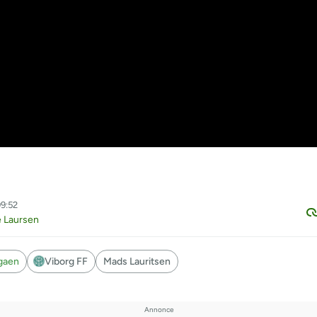
09:52
e Laursen
igaen
Viborg FF
Mads Lauritsen