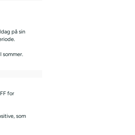
dag på sin
riode.
il sommer.
 FF for
ositive, som