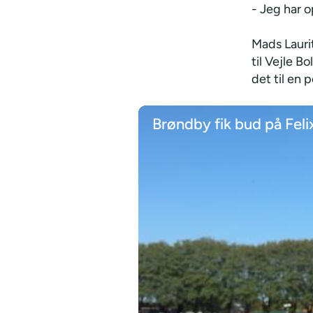
- Jeg har o
Mads Laurit
til Vejle B
det til en 
Brøndby fik bud på Feli