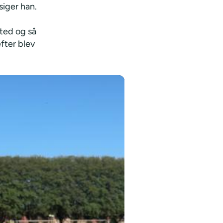
siger han.
sted og så
efter blev