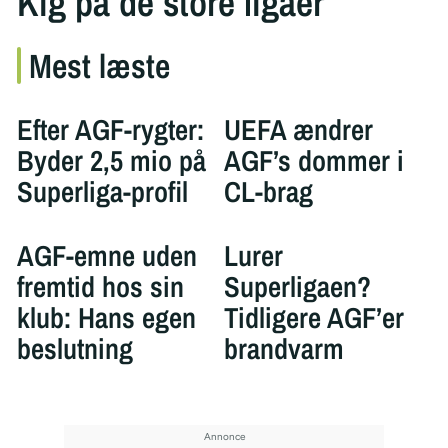
Kig på de store ligaer
Mest læste
Efter AGF-rygter:
UEFA ændrer
Byder 2,5 mio på
AGF’s dommer i
Superliga-profil
CL-brag
AGF-emne uden
Lurer
fremtid hos sin
Superligaen?
klub: Hans egen
Tidligere AGF’er
beslutning
brandvarm