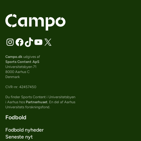
Campo.dk
udgives af
Sports Content ApS
Universitetsbyen 71
8000 Aarhus C
Denmark
CVR-nr: 42457450
Du finder Sports Content i Universitetsbyen
i Aarhus hos
Partnerhuset
. En del af Aarhus
Universitets forskningsfond.
Fodbold
Fodbold nyheder
Seneste nyt