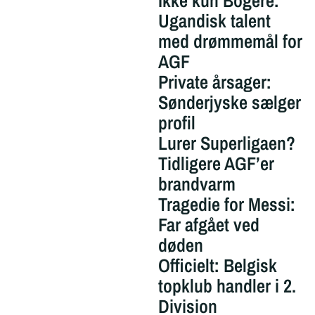
Ikke kun Bogere:
Ugandisk talent
med drømmemål for
AGF
Private årsager:
Sønderjyske sælger
profil
Lurer Superligaen?
Tidligere AGF’er
brandvarm
Tragedie for Messi:
Far afgået ved
døden
Officielt: Belgisk
topklub handler i 2.
Division