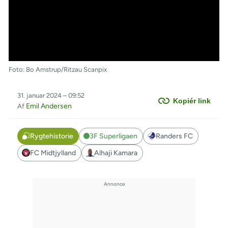
Foto: Bo Amstrup/Ritzau Scanpix
31. januar 2024 – 09:52
Kopiér link
Emil Andersen
Af
Rygtehistorie
3F Superligaen
Randers FC
FC Midtjylland
Alhaji Kamara