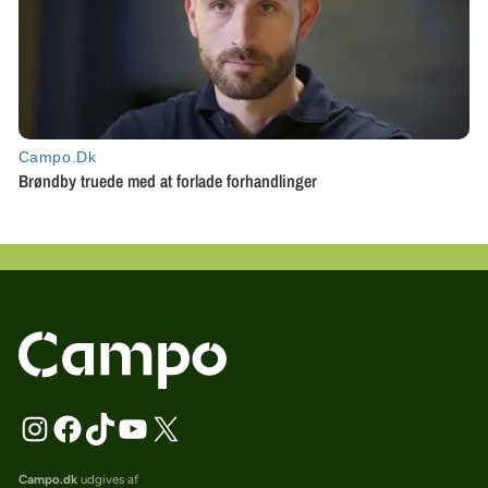
Campo.dk
udgives af