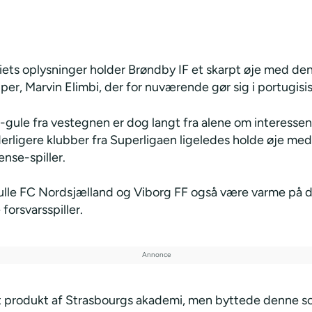
iets oplysninger holder Brøndby IF et skarpt øje med de
per, Marvin Elimbi, der for nuværende gør sig i portugisi
gule fra vestegnen er dog langt fra alene om interessen.
derligere klubber fra Superligaen ligeledes holde øje me
ense-spiller.
ulle FC Nordsjælland og Viborg FF også være varme på 
 forsvarsspiller.
et produkt af Strasbourgs akademi, men byttede denne 