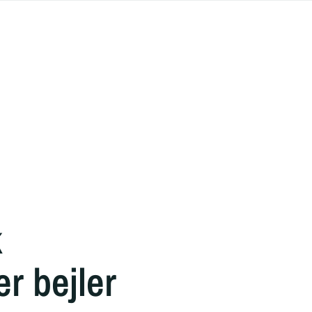
k
r bejler