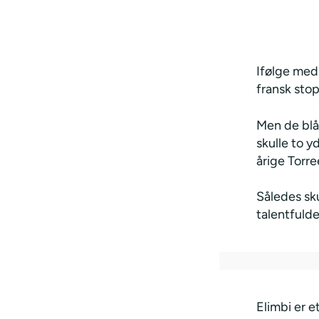
Ifølge med
fransk stop
Men de blå-
skulle to y
årige Torre
Således sk
talentfulde
Elimbi er 