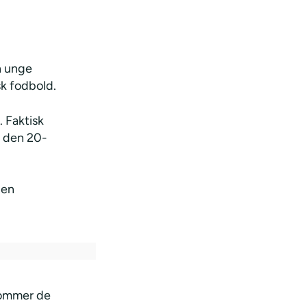
n unge
sk fodbold.
 Faktisk
d den 20-
den
sommer de