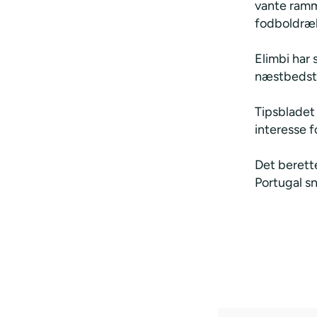
vante ramm
fodboldræk
Elimbi har
næstbedste 
Tipsbladet 
interesse f
Det berette
Portugal sn