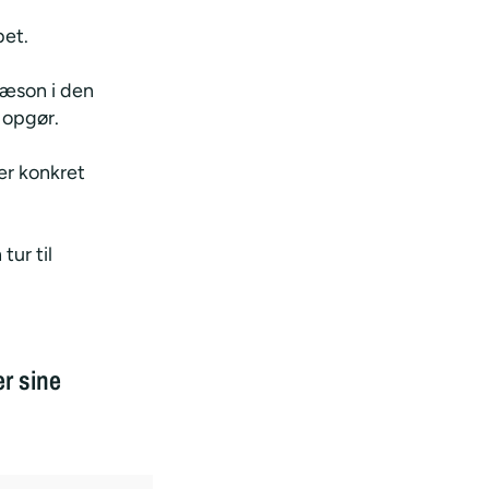
bet.
sæson i den
 opgør.
er konkret
tur til
r sine