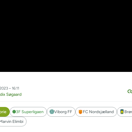
2023 – 16:11
dix Søgaard
orie
3F Superligaen
Viborg FF
FC Nordsjælland
Brø
Marvin Elimbi