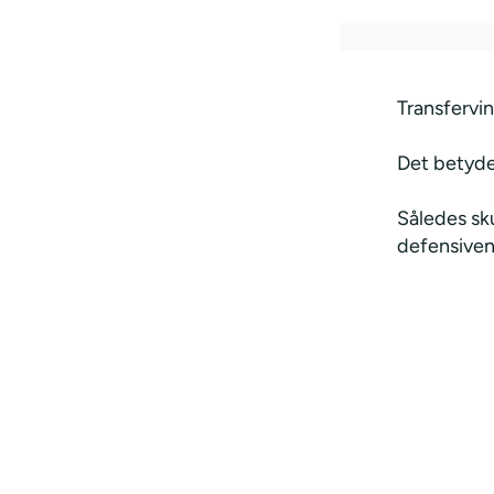
Transfervi
Det betyder
Således sku
defensiven