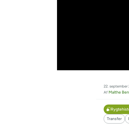
22. september 
Malthe Ben
Af
Rygtehist
Transfer