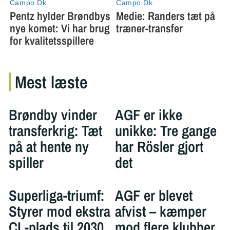
Mest læste
Brøndby vinder
AGF er ikke
transferkrig: Tæt
unikke: Tre gange
på at hente ny
har Rösler gjort
spiller
det
Superliga-triumf:
AGF er blevet
Styrer mod ekstra
afvist – kæmper
CL-plads til 2030
mod flere klubber