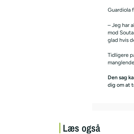
Guardiola f
– Jeg har a
mod Soutam
glad hvis d
Tidligere 
manglende 
Den sag ka
dig om at 