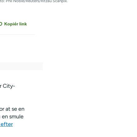
to: Phil Noble/Reuters/Ritzau Scanpix.
Kopiér link
 City-
r at se en
ig en smule
efter