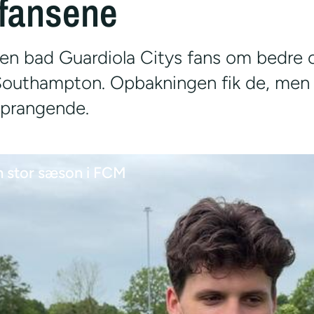
 fansene
gen bad Guardiola Citys fans om bedre o
uthampton. Opbakningen fik de, men s
 prangende.
n stor sæson i FCM