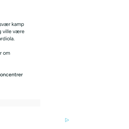
n svær kamp
ville være
rdiola.
ar om
Koncentrer