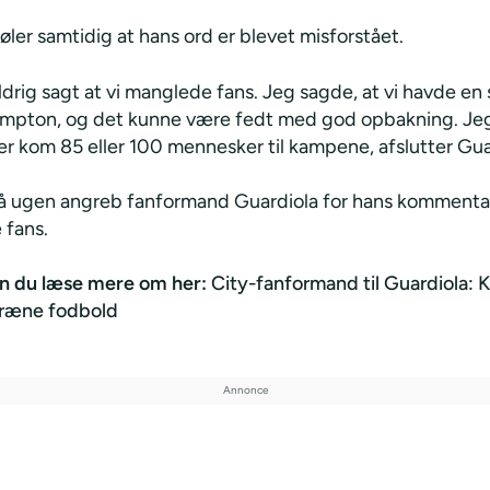
øler samtidig at hans ord er blevet misforstået.
ldrig sagt at vi manglede fans. Jeg sagde, at vi havde e
pton, og det kunne være fedt med god opbakning. Jeg 
er kom 85 eller 100 mennesker til kampene, afslutter Gua
på ugen angreb fanformand Guardiola for hans komment
fans.
n du læse mere om her:
City-fanformand til Guardiola: 
træne fodbold