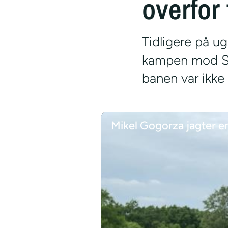
overfor
Tidligere på u
kampen mod So
banen var ikke
Mikel Gogorza jagter e