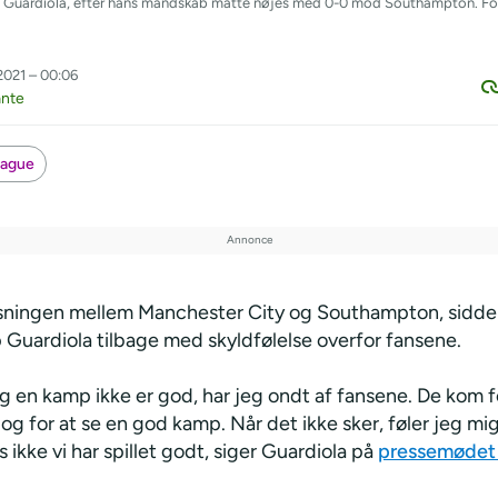
 Pep Guardiola, efter hans mandskab måtte nøjes med 0-0 mod Southampton. Fo
2021 – 00:06
ante
eague
øsningen mellem Manchester City og Southampton, sidder
 Guardiola tilbage med skyldfølelse overfor fansene.
 en kamp ikke er god, har jeg ondt af fansene. De kom fo
g og for at se en god kamp. Når det ikke sker, føler jeg m
is ikke vi har spillet godt, siger Guardiola på
pressemødet 