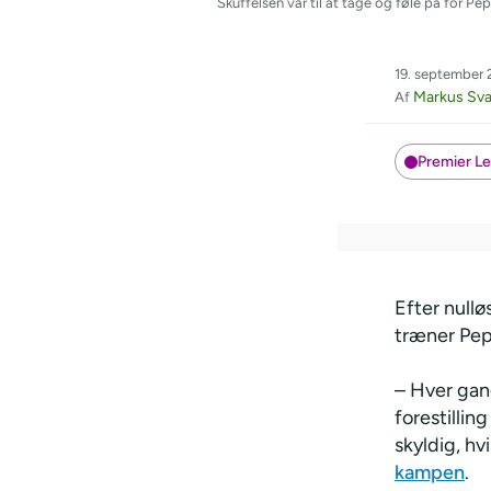
Skuffelsen var til at tage og føle på for
19. september 
Markus Sv
Af
Premier L
Efter null
træner Pep
– Hver gang
forestillin
skyldig, hv
kampen
.