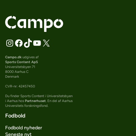
Campo.dk
udgives af
Sports Content ApS
Universitetsbyen 71
8000 Aarhus C
Denmark
CVR-nr: 42457450
Du finder Sports Content i Universitetsbyen
i Aarhus hos
Partnerhuset
. En del af Aarhus
Universitets forskningsfond.
Fodbold
Fodbold nyheder
Seneste nyt