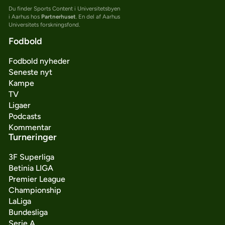
Du finder Sports Content i Universitetsbyen
i Aarhus hos
Partnerhuset
. En del af Aarhus
Universitets forskningsfond.
Fodbold
Fodbold nyheder
Seneste nyt
Kampe
TV
Ligaer
Podcasts
Kommentar
Turneringer
3F Superliga
Betinia LIGA
Premier League
Championship
LaLiga
Bundesliga
Serie A