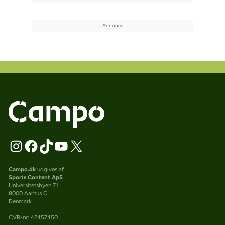
Campo.dk
udgives af
Sports Content ApS
Universitetsbyen 71
8000 Aarhus C
Denmark
CVR-nr: 42457450