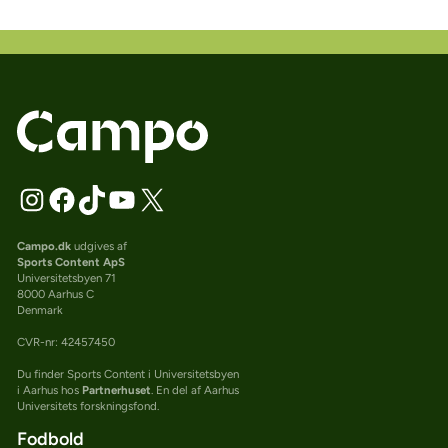
Campo.dk
udgives af
Sports Content ApS
Universitetsbyen 71
8000 Aarhus C
Denmark
CVR-nr: 42457450
Du finder Sports Content i Universitetsbyen
i Aarhus hos
Partnerhuset
. En del af Aarhus
Universitets forskningsfond.
Fodbold