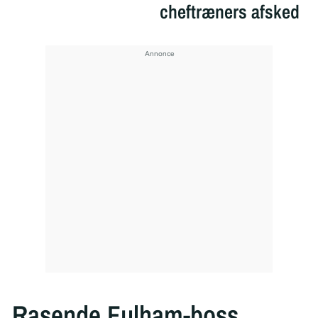
cheftræners afsked
Rasende Fulham-boss