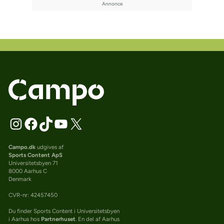
Campo.dk
udgives af
Sports Content ApS
Universitetsbyen 71
8000 Aarhus C
Denmark
CVR-nr: 42457450
Du finder Sports Content i Universitetsbyen
i Aarhus hos
Partnerhuset
. En del af Aarhus