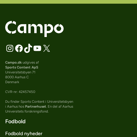
Campo.dk
udgives af
Sports Content ApS
Universitetsbyen 71
8000 Aarhus C
Denmark
CVR-nr: 42457450
Du finder Sports Content i Universitetsbyen
i Aarhus hos
Partnerhuset
. En del af Aarhus
Universitets forskningsfond.
Fodbold
Fodbold nyheder