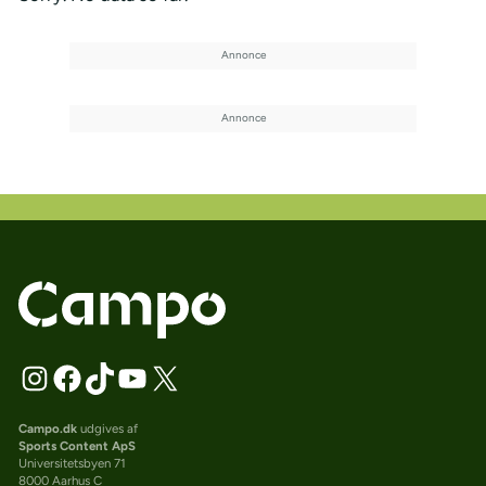
Campo.dk
udgives af
Sports Content ApS
Universitetsbyen 71
8000 Aarhus C