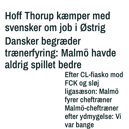
Hoff Thorup kæmper med
svensker om job i Østrig
Dansker begræder
trænerfyring: Malmö havde
aldrig spillet bedre
Efter CL-fiasko mod
FCK og sløj
ligasæson: Malmö
fyrer cheftræner
Malmö-cheftræner
efter ydmygelse: Vi
var bange