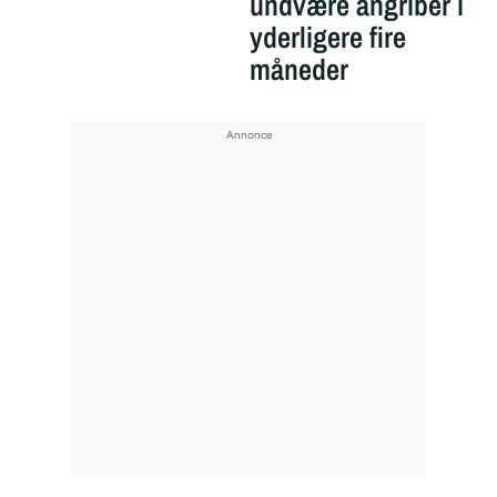
undvære angriber i
yderligere fire
måneder