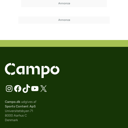
Campo.dk
udgives af
Sports Content ApS
Universitetsbyen 71
8000 Aarhus C
Denmark