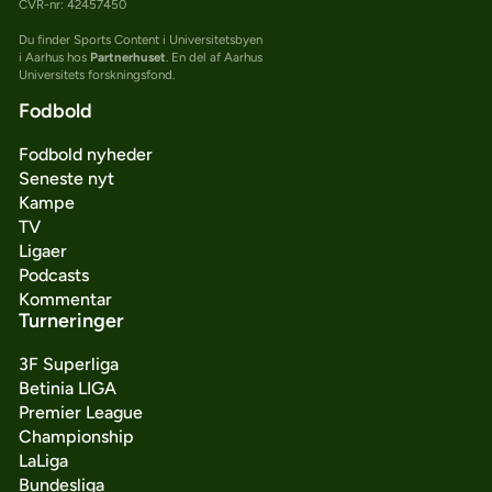
CVR-nr: 42457450
Du finder Sports Content i Universitetsbyen
i Aarhus hos
Partnerhuset
. En del af Aarhus
Universitets forskningsfond.
Fodbold
Fodbold nyheder
Seneste nyt
Kampe
TV
Ligaer
Podcasts
Kommentar
Turneringer
3F Superliga
Betinia LIGA
Premier League
Championship
LaLiga
Bundesliga