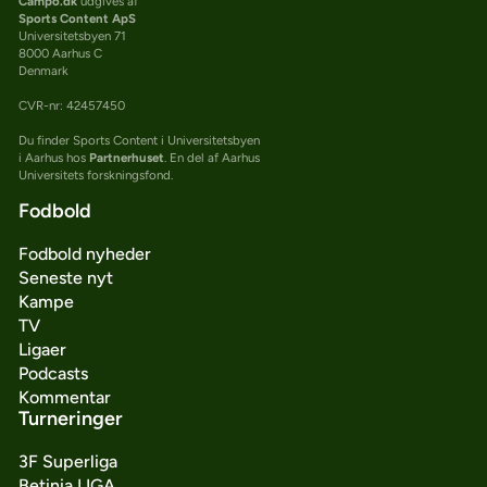
Campo.dk
udgives af
Sports Content ApS
Universitetsbyen 71
8000 Aarhus C
Denmark
CVR-nr: 42457450
Du finder Sports Content i Universitetsbyen
i Aarhus hos
Partnerhuset
. En del af Aarhus
Universitets forskningsfond.
Fodbold
Fodbold nyheder
Seneste nyt
Kampe
TV
Ligaer
Podcasts
Kommentar
Turneringer
3F Superliga
Betinia LIGA