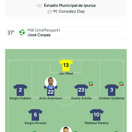
Estadio Municipal de Ipurúa
M. Gonzalez Diaz
Mål (straffespark)
37'
José Corpas
13
Jon Mikel
2
23
3
22
Sergio Cubero
Aritz Arambarri
Anaitz Arbilla
Cristian Gutiérrez
6
10
Sergio Álvarez
Matheus Pereira