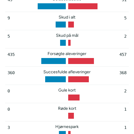
Skud i alt
9
5
Skud på mål
5
2
Forsøgte aleveringer
435
457
Succesfulde afleveringer
360
368
Gule kort
0
2
Røde kort
0
1
Hjørnespark
3
1