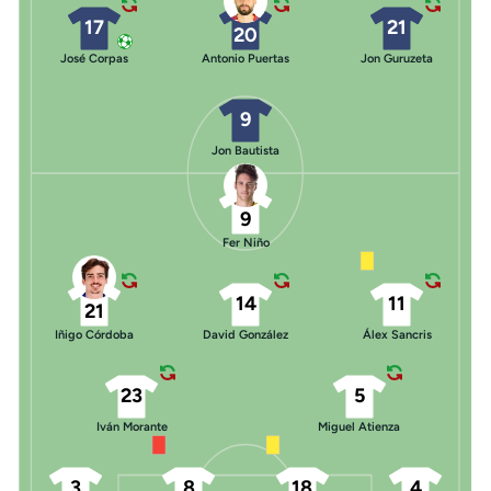
17
21
20
José Corpas
Antonio Puertas
Jon Guruzeta
9
Jon Bautista
9
Fer Niño
14
11
21
Iñigo Córdoba
David González
Álex Sancris
23
5
Iván Morante
Miguel Atienza
3
8
18
4